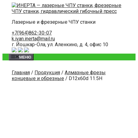
Skip
to
content
Лазерные и фрезерные ЧПУ станки
+7(964)862-30-07
k.ivan.inerta@mail.ru
г. Йошкар-Ола, ул. Аленкино, д. 4, офис 10
МЕНЮ
Главная
/
Продукция
/
Алмазные фрезы
концевые и обрезные
/ D12x60d 11.5H